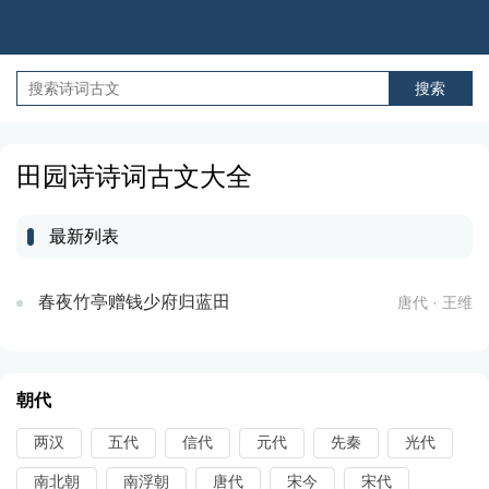
田园诗诗词古文大全
最新列表
春夜竹亭赠钱少府归蓝田
唐代 · 王维
朝代
两汉
五代
信代
元代
先秦
光代
南北朝
南浮朝
唐代
宋今
宋代