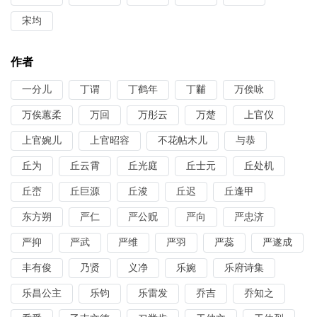
宋均
作者
一分儿
丁谓
丁鹤年
丁黼
万俟咏
万俟蕙柔
万回
万彤云
万楚
上官仪
上官婉儿
上官昭容
不花帖木儿
与恭
丘为
丘云霄
丘光庭
丘士元
丘处机
丘崈
丘巨源
丘浚
丘迟
丘逢甲
东方朔
严仁
严公贶
严向
严忠济
严抑
严武
严维
严羽
严蕊
严遂成
丰有俊
乃贤
义净
乐婉
乐府诗集
乐昌公主
乐钧
乐雷发
乔吉
乔知之