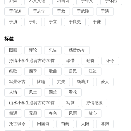
乔舜
乙支文德
习凿齿
于仲文
于休烈
于伯渊
于志宁
于敖
于武陵
于演
于濆
于玭
于立
于良史
于谦
标签
图画
评论
忠告
感昔伤今
抒情小学生必背古诗70首
珍惜
勤奋
怀今
祭歌
四季
歌曲
居民
江边
写景怀古
比喻
丈夫
钱塘江
爱人
人情
风土
困难
看花
山水小学生必背古诗70首
写笋
抒情感激
相遇
无题
春色
风雨
散心
托古讽今
田园诗
芍药
太阳
暮归