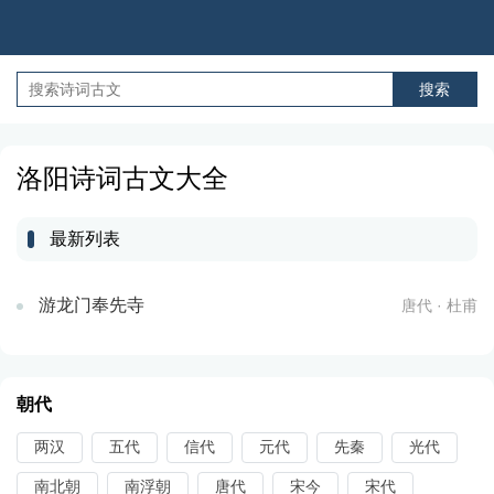
洛阳诗词古文大全
最新列表
游龙门奉先寺
唐代 · 杜甫
朝代
两汉
五代
信代
元代
先秦
光代
南北朝
南浮朝
唐代
宋今
宋代