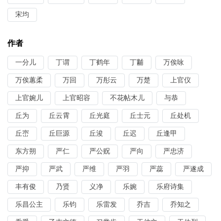
宋均
作者
一分儿
丁谓
丁鹤年
丁黼
万俟咏
万俟蕙柔
万回
万彤云
万楚
上官仪
上官婉儿
上官昭容
不花帖木儿
与恭
丘为
丘云霄
丘光庭
丘士元
丘处机
丘崈
丘巨源
丘浚
丘迟
丘逢甲
东方朔
严仁
严公贶
严向
严忠济
严抑
严武
严维
严羽
严蕊
严遂成
丰有俊
乃贤
义净
乐婉
乐府诗集
乐昌公主
乐钧
乐雷发
乔吉
乔知之