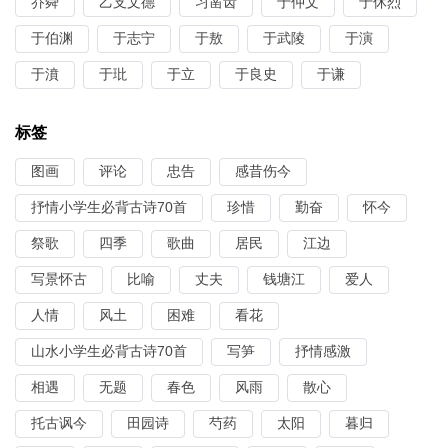
乔舜
乙支文德
习凿齿
于仲文
于休烈
于伯渊
于志宁
于敖
于武陵
于演
于濆
于玭
于立
于良史
于谦
标签
图画
评论
忠告
感昔伤今
抒情小学生必背古诗70首
珍惜
勤奋
怀今
祭歌
四季
歌曲
居民
江边
写景怀古
比喻
丈夫
钱塘江
爱人
人情
风土
困难
看花
山水小学生必背古诗70首
写笋
抒情感激
相遇
无题
春色
风雨
散心
托古讽今
田园诗
芍药
太阳
暮归