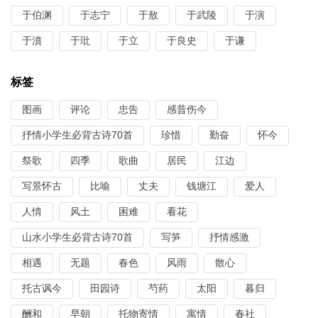
于伯渊
于志宁
于敖
于武陵
于演
于濆
于玭
于立
于良史
于谦
标签
图画
评论
忠告
感昔伤今
抒情小学生必背古诗70首
珍惜
勤奋
怀今
祭歌
四季
歌曲
居民
江边
写景怀古
比喻
丈夫
钱塘江
爱人
人情
风土
困难
看花
山水小学生必背古诗70首
写笋
抒情感激
相遇
无题
春色
风雨
散心
托古讽今
田园诗
芍药
太阳
暮归
酬和
早朝
托物寄情
寓情
春社