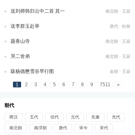
送刘师韩归云中二首 其一
南北朝 · 王寂
送李群玉赴举
唐代 · 杜牧
题香山寺
南北朝 · 王寂
哭二舍弟
南北朝 · 王寂
跋杨德懋雪谷早行图
金朝 · 王寂
1
2
3
4
5
6
7
8
9
7511
»
朝代
两汉
五代
信代
元代
先秦
光代
南北朝
南浮朝
唐代
宋今
宋代