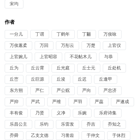
宋均
作者
一分儿
丁谓
丁鹤年
丁黼
万俟咏
万俟蕙柔
万回
万彤云
万楚
上官仪
上官婉儿
上官昭容
不花帖木儿
与恭
丘为
丘云霄
丘光庭
丘士元
丘处机
丘崈
丘巨源
丘浚
丘迟
丘逢甲
东方朔
严仁
严公贶
严向
严忠济
严抑
严武
严维
严羽
严蕊
严遂成
丰有俊
乃贤
义净
乐婉
乐府诗集
乐昌公主
乐钧
乐雷发
乔吉
乔知之
乔舜
乙支文德
习凿齿
于仲文
于休烈