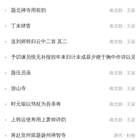
题北禅寺用前韵
南北朝 · 王寂
丁未肆眚
南北朝 · 王寂
送刘师韩归云中二首 其二
南北朝 · 王寂
予叨谏员恨无补报矧年来归计未成昼夕梗于胸中作诗以见
题伍员庙
南北朝 · 王寂
游山寺
南北朝 · 王寂
时元瑜以筇杖为吾亲寿
南北朝 · 王寂
上韩运使寿用上萧帅诗韵
南北朝 · 王寂
将赴宣州留题扬州禅智寺
唐代 · 杜牧