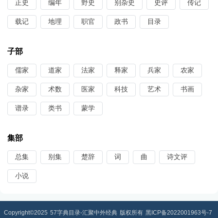
正史
编年
野史
别杂史
史评
传记
载记
地理
职官
政书
目录
子部
儒家
道家
法家
释家
兵家
农家
杂家
术数
医家
科技
艺术
书画
谱录
类书
蒙学
集部
总集
别集
楚辞
词
曲
诗文评
小说
Copyright©2025
57字典目录-汇聚中外经典
版权所有
黑ICP备2022001963号-7