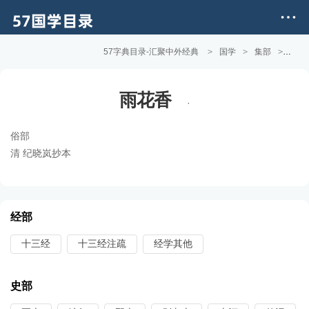
57字典目录-汇聚中外经典
>
国学
>
集部
>
小说
雨花香
·
俗部
清 纪晓岚抄本
经部
十三经
十三经注疏
经学其他
史部