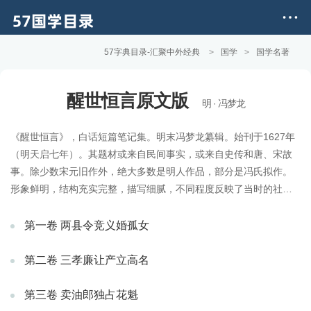
57字典目录-汇聚中外经典
>
国学
>
国学名著
醒世恒言原文版
明 · 冯梦龙
《醒世恒言》，白话短篇笔记集。明末冯梦龙纂辑。始刊于1627年
（明天启七年）。其题材或来自民间事实，或来自史传和唐、宋故
事。除少数宋元旧作外，绝大多数是明人作品，部分是冯氏拟作。
形象鲜明，结构充实完整，描写细腻，不同程度反映了当时的社会
面貌和市民思想感情。但有些作品带有封建说教、因果报应宣传和
色情渲染。《醒世恒言》同作者之前刊行的《喻世明言》、《警世
第一卷 两县令竞义婚孤女
通言》一起，合称《三言》，是最重要的中国古代白话短篇笔记集
之一。通常亦与凌濛初的《初刻拍案惊奇》、《二刻拍案惊奇》并
第二卷 三孝廉让产立高名
称，称为“三言二拍”。
第三卷 卖油郎独占花魁