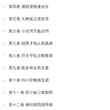
第四卷 灌园叟晚逢仙女
第五卷 大树坡义虎送亲
第六卷 小水湾天狐诒书
第七卷 钱秀才错占凤凰俦
第八卷 乔太守乱点鸳鸯谱
第九卷 陈多寿生死夫妻
第十卷 刘小官雌雄兄弟
第十一卷 苏小妹三难新郎
第十二卷 佛印师四调琴娘