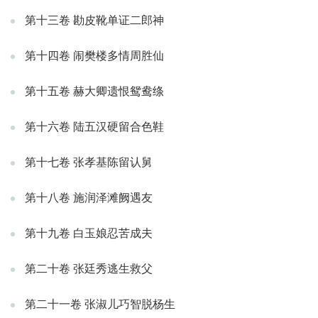
第十三卷 勘皮靴单证二郎神
第十四卷 闹樊楼多情周胜仙
第十五卷 赫大卿遗恨鸳鸯绦
第十六卷 陆五汉硬留合色鞋
第十七卷 张孝基陈留认舅
第十八卷 施润泽滩阙遇友
第十九卷 白玉娘忍苦成夫
第二十卷 张廷秀逃生救父
第二十一卷 张淑儿巧智脱杨生