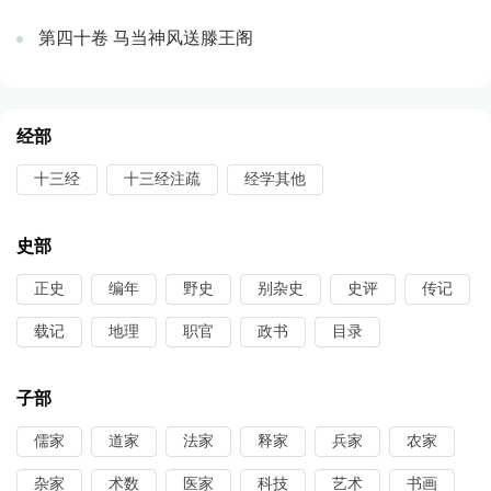
第四十卷 马当神风送滕王阁
经部
十三经
十三经注疏
经学其他
史部
正史
编年
野史
别杂史
史评
传记
载记
地理
职官
政书
目录
子部
儒家
道家
法家
释家
兵家
农家
杂家
术数
医家
科技
艺术
书画